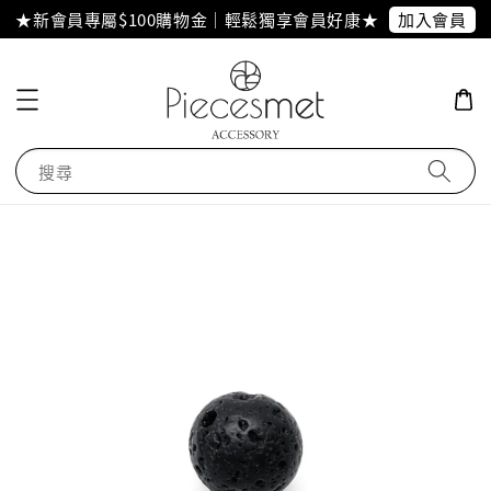
加入會員
★新會員專屬$100購物金｜輕鬆獨享會員好康★
搜尋