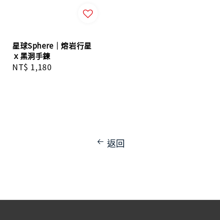
星球Sphere｜熔岩行星
ｘ黑洞手鍊
Regular
NT$ 1,180
price
返回