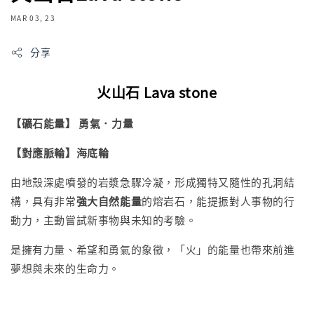
MAR 03, 23
分享
火山石 Lava stone
【礦石能量】 勇氣．力量
【對應脈輪】海底輪
由地殼深處噴發的岩漿急驟冷凝，形成獨特又隨性的孔洞結
構，具有非常
強大自然能量
的熔岩石，能提振對人事物的行
動力，主動嘗試新事物與未知的考驗。
是擁有力量、希望和勇氣的象徵，「火」的能量也帶來前進
夢想與未來的生命力。