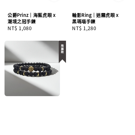
公爵Prinz｜海藍虎眼 x
輪影Ring｜迷霧虎眼 x
潮境之冠手鍊
黑瑪瑙手鍊
Regular
NT$ 1,080
Regular
NT$ 1,280
price
price
推薦款