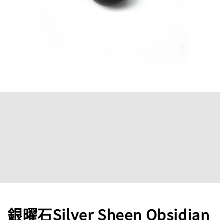
銀曜石Silver Sheen Obsidian