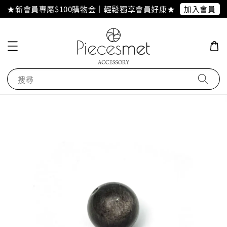
加入會員
★新會員專屬$100購物金｜輕鬆獨享會員好康★
搜尋