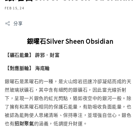
FEB 15, 24
分享
銀曜石Silver Sheen Obsidian
【礦石能量】 辟邪．財富
【對應脈輪】 海底輪
銀曜石是黑曜石的一種，是火山熔岩迅速冷卻凝結而成的天
然玻璃狀礦石，其中含有細閃的銀礦石，因此當光線折射
下，呈現一片銀色的虹光閃點，猶如夜空中的銀河一般。除
了擁有和黑曜石相同的保護石能量，有助吸收負面能量，也
被認為能夠使人思緒清晰、保持專注，並增強自信心。銀色
也有
招財聚氣
的涵義，低調提升財運。