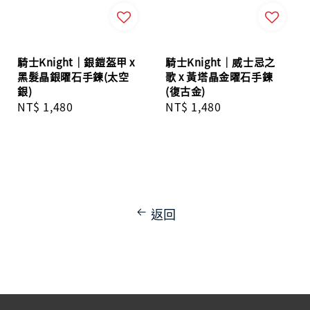
騎士Knight｜銀鎧盔甲 x
騎士Knight｜威士忌之
黑髮晶銀曜石手鍊(太空
歌 x 黃塔晶金曜石手鍊
銀)
(復古金)
Regular
NT$ 1,480
Regular
NT$ 1,480
price
price
返回