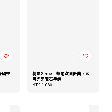
 綠幽靈
精靈Genie｜華爾滋圓舞曲 x 灰
月光黑曜石手鍊
Regular
NT$ 1,680
price