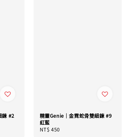
鍊 #2
精靈Genie｜金霓蛇骨雙細鍊 #9
紅藍
Regular
NT$ 450
price