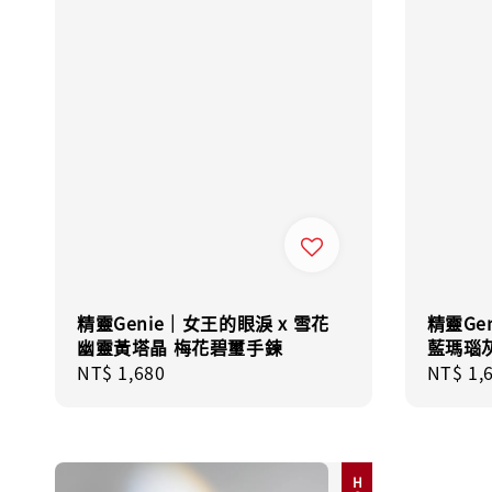
精靈Genie｜女王的眼淚 x 雪花
精靈Ge
幽靈黃塔晶 梅花碧璽手鍊
藍瑪瑙
Regular
NT$ 1,680
Regula
NT$ 1,
price
price