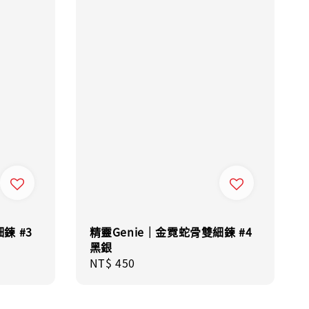
鍊 #3
精靈Genie｜金霓蛇骨雙細鍊 #4
黑銀
Regular
NT$ 450
price