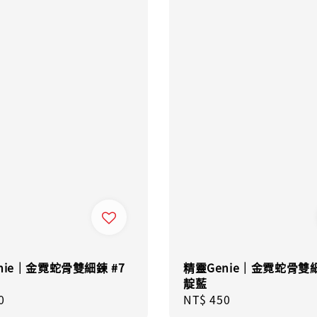
nie｜金霓蛇骨雙細鍊 #7
精靈Genie｜金霓蛇骨雙細
靛藍
r
0
Regular
NT$ 450
price