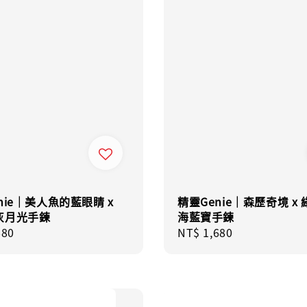
nie｜美人魚的藍眼睛 x
精靈Genie｜森歷奇境 x
灰月光手鍊
海藍寶手鍊
r
680
Regular
NT$ 1,680
price