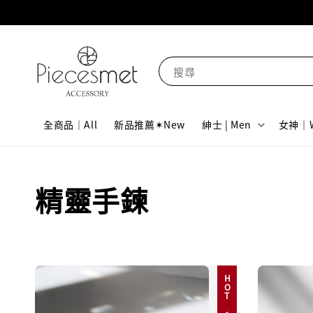
搜尋
全商品｜All
新品推薦✶New
紳士 | Men
女神｜W
精靈手鍊
HOT