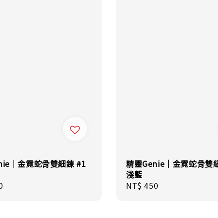
nie｜金霓蛇骨雙細鍊 #1
精靈Genie｜金霓蛇骨雙細
淺藍
r
0
Regular
NT$ 450
price