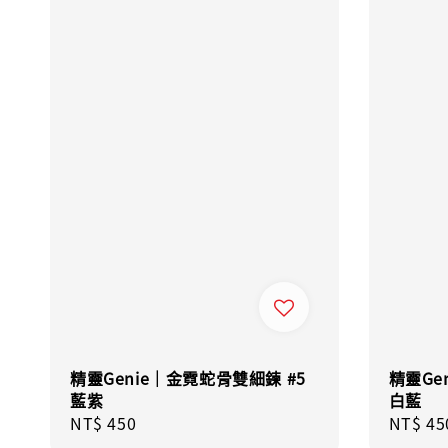
精靈Genie｜金霓蛇骨雙細鍊 #5
精靈Ge
藍紫
白藍
Regular
NT$ 450
Regula
NT$ 45
price
price