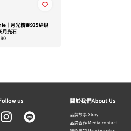
nie｜月光精靈925純銀
 灰月光石
r
280
llow us
關於我們About Us
品牌故事 Story
品牌合作 Media contact
購物須知 How to order