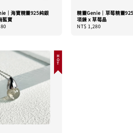
nie｜海寶精靈925純銀
精靈Genie｜草莓精靈92
 海藍寶
項鍊 x 草莓晶
r
280
Regular
NT$ 1,280
price
HOT