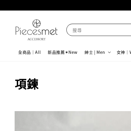
搜尋
全商品｜All
新品推薦✶New
紳士 | Men
女神｜W
項鍊