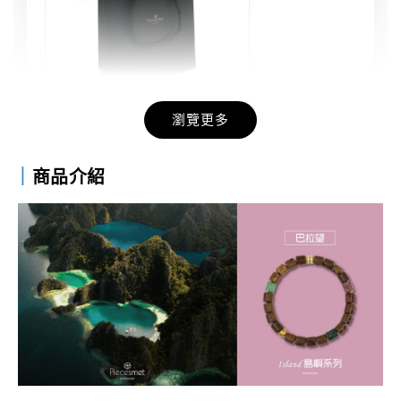
瀏覽更多
禮物包裝 | 品牌黑色禮物提袋
｜
商品介紹
-
+
NT$ 47
NT$ 49
加入購物車