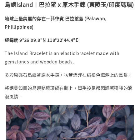
島嶼Island｜巴拉望 x 原木手鍊 (東陵玉/印度瑪瑙)
地球上最美麗的存在－
菲律賓 巴拉望島 (Palawan,
Phillippines)
經緯度 9°26'09.8"N 118°22'44.4"E
The Island Bracelet is an elastic bracelet made with
gemstones and wooden beads.
多彩原礦石點綴著原木手鍊，彷若
漂浮在綠松色海潮上的島群，
將
絕美如畫的島嶼秘境
環繞在腕上，
舉手投足都閃耀著獨特的浪
漫風情。