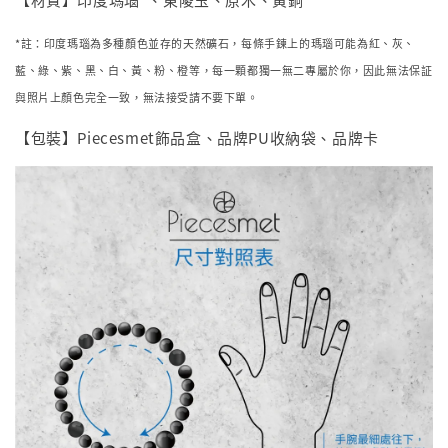
*註：印度瑪瑙為多種顏色並存的天然礦石，每條手鍊上的瑪瑙可能為
紅、灰
、
藍
、
綠
、
紫
、
黑
、
白
、
黃
、
粉
、
橙等，每一顆都
獨一無二專屬於你，因此無法保証
與照片上顏色完全一致，無法接受請不要下單。
【包裝】Piecesmet飾品盒、品牌PU收納袋、品牌卡