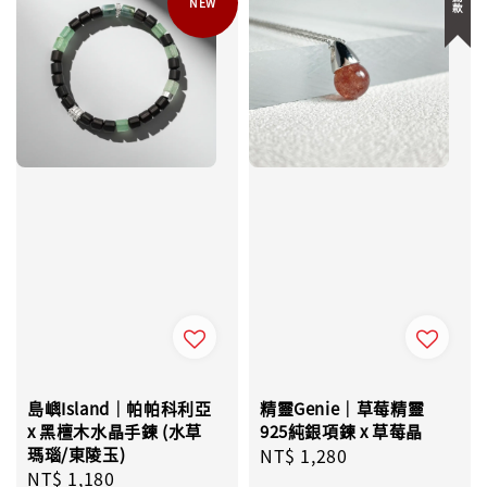
NEW
島嶼Island｜帕帕科利亞
精靈Genie｜草莓精靈
x 黑檀木水晶手鍊 (水草
925純銀項鍊 x 草莓晶
瑪瑙/東陵玉)
Regular
NT$ 1,280
Regular
NT$ 1,180
price