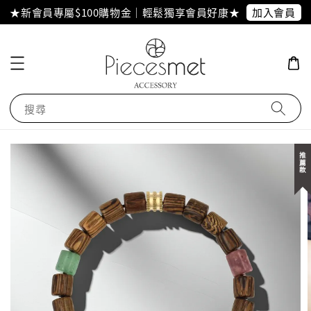
加入會員
★新會員專屬$100購物金｜輕鬆獨享會員好康★
搜尋
推薦款