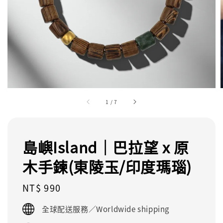
1
/
7
島嶼Island｜巴拉望 x 原
木手鍊(東陵玉/印度瑪瑙)
Regular
NT$ 990
price
全球配送服務／Worldwide shipping