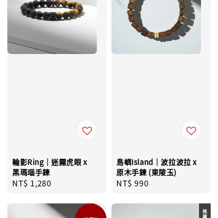
輪影Ring｜迷霧虎眼 x
島嶼Island｜波拉波拉 x
黑瑪瑙手鍊
原木手鍊 (東陵玉)
Regular
NT$ 1,280
Regular
NT$ 990
price
price
推薦款