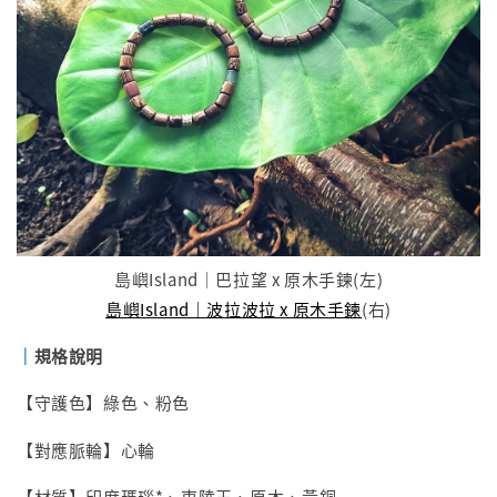
島嶼Island｜巴拉望 x 原木手鍊(左)
島嶼Island｜波拉波拉 x 原木手鍊
(右)
｜
規格說明
【守護色】綠色、粉色
【對應脈輪】心輪
【材質】印度瑪瑙*、東陵玉、原木、黃銅