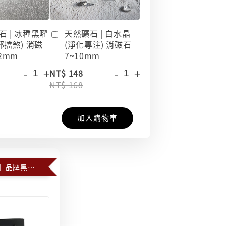
石 | 冰種黑曜
天然礦石 | 白水晶
邪擋煞) 消磁
(淨化專注) 消磁石
12mm
7~10mm
-
+
-
+
NT$ 148
NT$ 168
加入購物車
【加購商品】品牌黑色禮物提袋