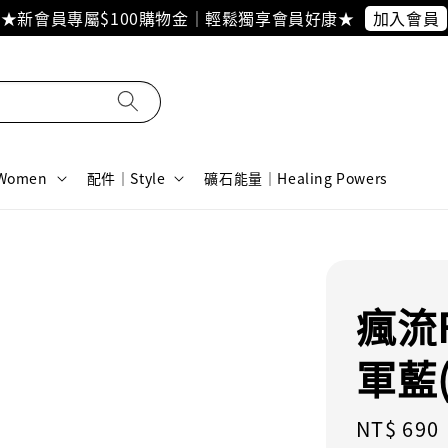
加入會員
★新會員專屬$100購物金｜輕鬆獨享會員好康★
omen
配件｜Style
礦石能量｜Healing Powers
瘋流F
軍藍(
Regular
NT$ 690