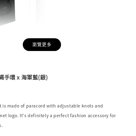
裝 | 品牌黑色
瀏覽更多
袋
-
+
繩手環 x 海軍藍(銀)
入購物車
t is made of paracord with adjustable knots and
t logo. It's definitely a perfect fashion accessory for
s.