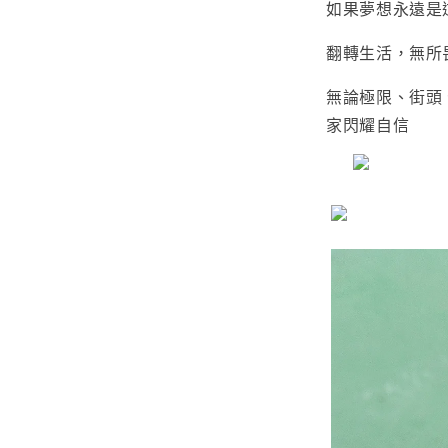
如果夢想永遠是
翻轉生活，無所
無論極限、街頭
家閃耀自信