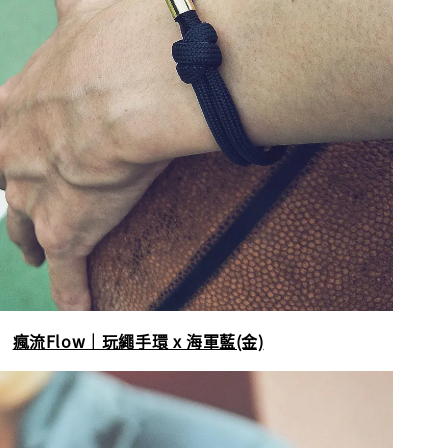
瘋流Flow｜玩繩手環 x 海軍藍(金)