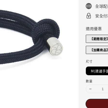
price
全球配送
安全付款
適用優惠
【期間限定
【加購商品
尺寸
M(建議手圍
數量