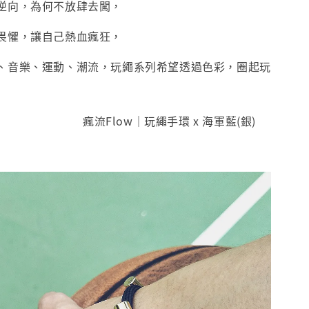
逆向，為何不放肆去闖，
畏懼，讓自己熱血瘋狂，
、音樂、運動、潮流，玩繩系列希望透過色彩，圈起玩
瘋流Flow｜玩繩手環 x 海軍藍(銀)