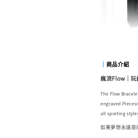
禮物包
禮物提
NT$ 47
｜
商品介紹
NT$ 49
瘋流Flow｜玩
加
The Flow Bracele
engraved Piecesme
all sporting style
如果夢想永遠是